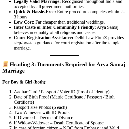
Legally Valid Marriage:
Recognised throughout India and
accepted by all government authorities.
Quick & Hassle-Free:
Entire procedure completes within 2–
3 hours.
Low Cost:
Far cheaper than traditional weddings.
Inter-Caste or Inter-Community Friendly:
Arya Samaj
believes in equality of all religions and castes.
Court Registration Assistance:
Delhi Law Firm® provides
step-by-step guidance for court registration after the temple
marriage.
Heading 3: Documents Required for Arya Samaj
Marriage
For Boy & Girl (both):
Aadhar Card / Passport / Voter ID (Proof of Identity)
Date of Birth Proof (Matric Certificate / Passport / Birth
Certificate)
Passport-size Photos (6 each)
Two Witnesses with ID Proofs
If Divorced – Decree of Divorce
If Widow/Widower – Death Certificate of Spouse
In case of foreign citizen – NOC from Embassy and Valid