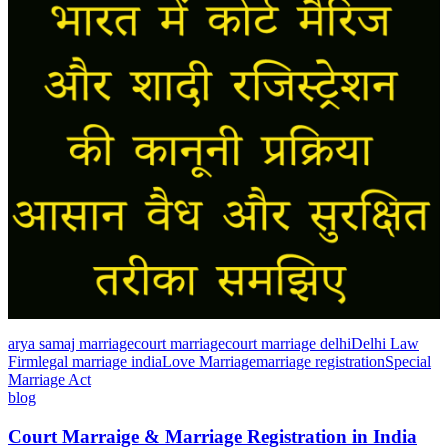
arya samaj marriage
court marriage
court marriage delhi
Delhi Law
Firm
legal marriage india
Love Marriage
marriage registration
Special
Marriage Act
blog
Court Marraige & Marriage Registration in India