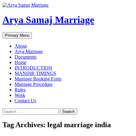
Arya Samaj Marriage
Search
Skip
Primary Menu
to
content
About
Arya Marriage
Documents
Home
INTRODUCTION
MANDIR TIMINGS
Marriage Booking Form
Marriage Procedure
Rules
Work
Contact Us
Search
for:
Tag Archives: legal marriage india