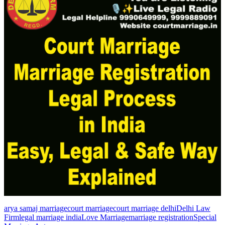
arya samaj marriage
court marriage
court marriage delhi
Delhi Law
Firm
legal marriage india
Love Marriage
marriage registration
Special