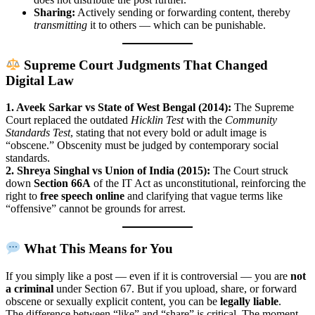
Sharing:
Actively sending or forwarding content, thereby
transmitting
it to others — which can be punishable.
Supreme Court Judgments That Changed
Digital Law
1. Aveek Sarkar vs State of West Bengal (2014):
The Supreme
Court replaced the outdated
Hicklin Test
with the
Community
Standards Test
, stating that not every bold or adult image is
“obscene.” Obscenity must be judged by contemporary social
standards.
2. Shreya Singhal vs Union of India (2015):
The Court struck
down
Section 66A
of the IT Act as unconstitutional, reinforcing the
right to
free speech online
and clarifying that vague terms like
“offensive” cannot be grounds for arrest.
What This Means for You
If you simply like a post — even if it is controversial — you are
not
a criminal
under Section 67. But if you upload, share, or forward
obscene or sexually explicit content, you can be
legally liable
.
The difference between “like” and “share” is critical. The moment