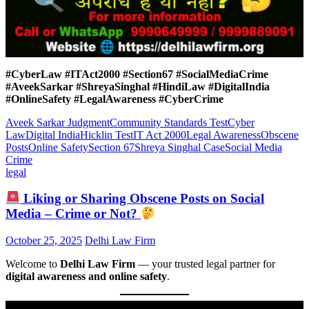
#CyberLaw #ITAct2000 #Section67 #SocialMediaCrime
#AveekSarkar #ShreyaSinghal #HindiLaw #DigitalIndia
#OnlineSafety #LegalAwareness #CyberCrime
Aveek Sarkar Judgment
Community Standards Test
Cyber
Law
Digital India
Hicklin Test
IT Act 2000
Legal Awareness
Obscene
Posts
Online Safety
Section 67
Shreya Singhal Case
Social Media
Crime
legal
Liking or Sharing Obscene Posts on Social
Media – Crime or Not?
October 25, 2025
Delhi Law Firm
Welcome to
Delhi Law Firm
— your trusted legal partner for
digital awareness and online safety
.