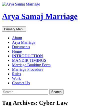
Arya Samaj Marriage
Search
Skip
Primary Menu
to
content
About
Arya Marriage
Documents
Home
INTRODUCTION
MANDIR TIMINGS
Marriage Booking Form
Marriage Procedure
Rules
Work
Contact Us
Search
for:
Tag Archives: Cyber Law