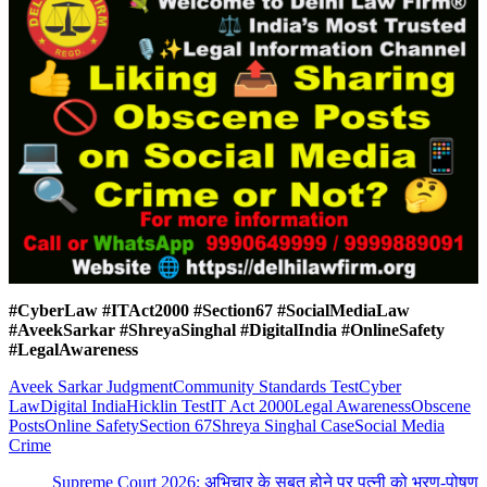
#CyberLaw #ITAct2000 #Section67 #SocialMediaLaw
#AveekSarkar #ShreyaSinghal #DigitalIndia #OnlineSafety
#LegalAwareness
Aveek Sarkar Judgment
Community Standards Test
Cyber
Law
Digital India
Hicklin Test
IT Act 2000
Legal Awareness
Obscene
Posts
Online Safety
Section 67
Shreya Singhal Case
Social Media
Crime
Supreme Court 2026: अभिचार के सबूत होने पर पत्नी को भरण-पोषण